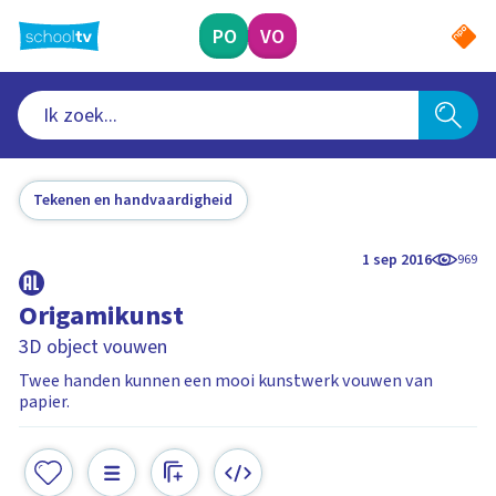
Ga
naar
PO
VO
hoofdinhoud
Tekenen en handvaardigheid
1 sep 2016
969
Origamikunst
3D object vouwen
Twee handen kunnen een mooi kunstwerk vouwen van
papier.