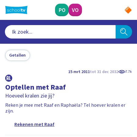
Ga
naar
PO
VO
hoofdinhoud
Getallen
15 mrt 2011
tot 31 dec 2032
7.7k
Optellen met Raaf
Hoeveel kralen zie jij?
Reken je mee met Raaf en Raphaëla? Tel hoever kralen er
zijn.
Rekenen met Raaf