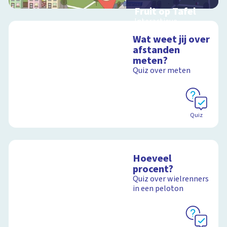
Fruit op Tafel
Interactieve
schoolplaat over
Wat weet jij over
rekenen
afstanden
meten?
Quiz over meten
Schoolplaat
Quiz
Hoeveel
procent?
Quiz over wielrenners
in een peloton