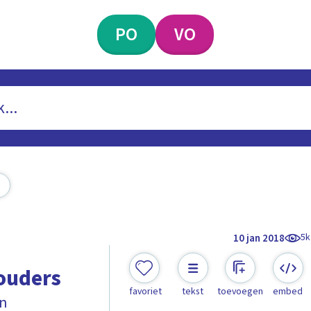
PO
VO
5k
10 jan 2018
 ouders
favoriet
tekst
toevoegen
embed
en