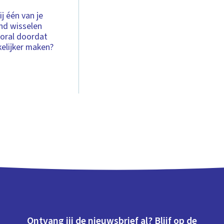
j één van je
nd wisselen
ooral doordat
kelijker maken?
Ontvang jij de nieuwsbrief al? Blijf op de