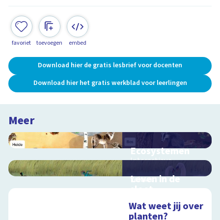
favoriet
toevoegen
embed
Download hier de gratis lesbrief voor docenten
Download hier het gratis werkblad voor leerlingen
Meer
Ecosystemen
Interactieve
schoolplaat over de
Leven in de
Veluwe
sloot
Interactieve
Wat weet jij over
schoolplaat over het
planten?
slootleven
Schoolplaat