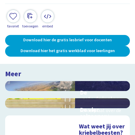
favoriet
toevoegen
embed
Download hier de gratis lesbrief voor docenten
Download hier het gratis werkblad voor leerlingen
Meer
De
waterkringloop
Interactieve
De vier
schoolplaat over de
seizoenen
cyclus van water op
aarde
Interactieve
Wat weet jij over
schoolplaat over de
kriebelbeesten?
seizoenen