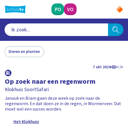
Ga
naar
PO
VO
hoofdinhoud
Dieren en planten
7 okt 2024
1.2k
Op zoek naar een regenworm
Klokhuis SoortSafari
Janouk en Bram gaan deze week op zoek naar de
regenworm. En dat doen ze in de regen, in Wormerveer. Dat
moet wel een succes worden.
Het Klokhuis