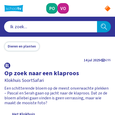
Ga
naar
PO
VO
hoofdinhoud
Dieren en planten
14 jul 2025
295
Op zoek naar een klaproos
Klokhuis SoortSafari
Een schitterende bloem op de meest onverwachte plekken
– Pascal en Serah gaan op jacht naar de klaproos. Dat ze de
bloem allebei gaan vinden is geen verrassing, maar wie
maakt de mooiste foto?
Het Klokhuis