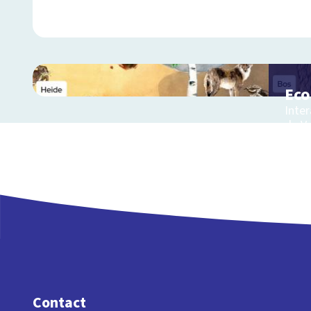
Ec
Inter
de V
Contact