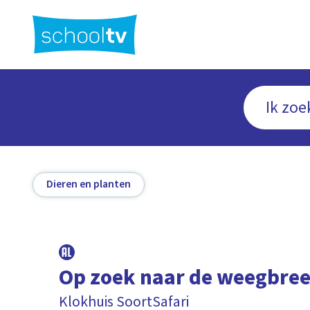
Ga
naar
hoofdinhoud
Dieren en planten
Op zoek naar de weegbre
Klokhuis SoortSafari