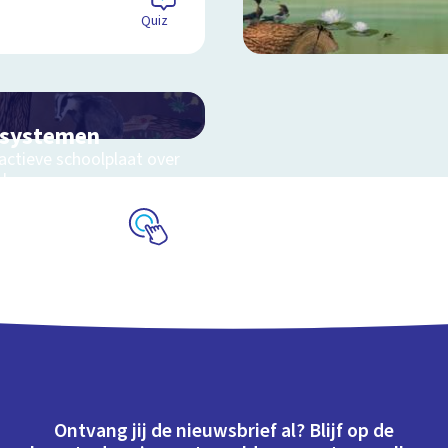
Quiz
osystemen
actieve schoolplaat over
eluwe
Schoolplaat
Ontvang jij de nieuwsbrief al? Blijf op de