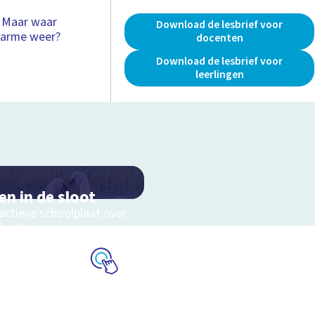
! Maar waar
Download de lesbrief voor
 warme weer?
docenten
Download de lesbrief voor
leerlingen
en in de sloot
actieve schoolplaat over
slootleven
Schoolplaat