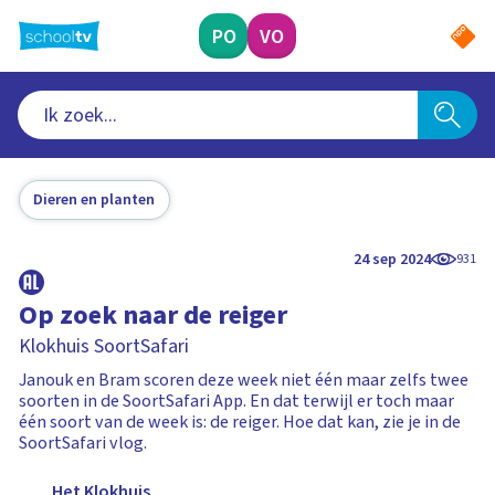
Ga
naar
PO
VO
hoofdinhoud
Dieren en planten
24 sep 2024
931
Op zoek naar de reiger
Klokhuis SoortSafari
Janouk en Bram scoren deze week niet één maar zelfs twee
soorten in de SoortSafari App. En dat terwijl er toch maar
één soort van de week is: de reiger. Hoe dat kan, zie je in de
SoortSafari vlog.
Het Klokhuis