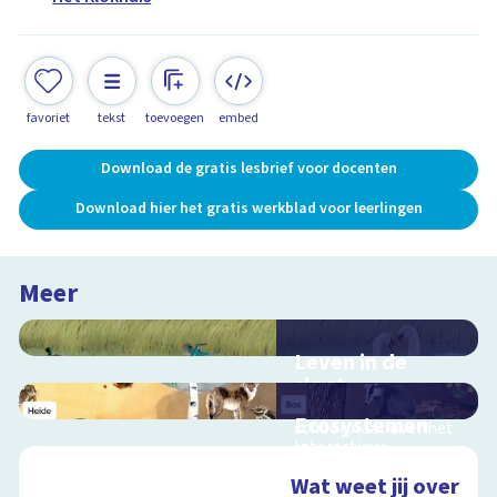
favoriet
tekst
toevoegen
embed
Download de gratis lesbrief voor docenten
Download hier het gratis werkblad voor leerlingen
Meer
Leven in de
sloot
Interactieve
Ecosystemen
schoolplaat over het
Interactieve
slootleven
schoolplaat over de
Wat weet jij over
Veluwe