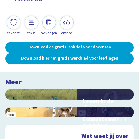
favoriet
tekst
toevoegen
embed
Download de gratis lesbrief voor docenten
Download hier het gratis werkblad voor leerlingen
Meer
Leven in de
sloot
Interactieve
Ecosystemen
schoolplaat over het
Interactieve
slootleven
schoolplaat over de
Wat weet jij over
Veluwe