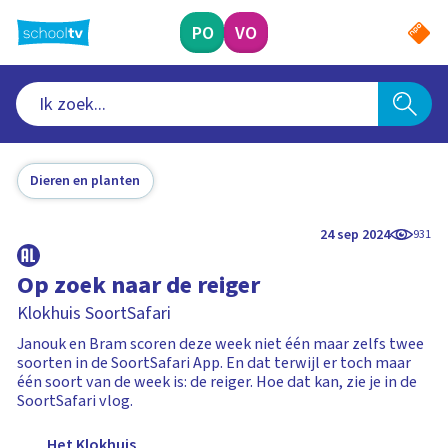
Ga
naar
PO
VO
hoofdinhoud
Dieren en planten
24 sep 2024
931
Op zoek naar de reiger
Klokhuis SoortSafari
Janouk en Bram scoren deze week niet één maar zelfs twee
soorten in de SoortSafari App. En dat terwijl er toch maar
één soort van de week is: de reiger. Hoe dat kan, zie je in de
SoortSafari vlog.
Het Klokhuis