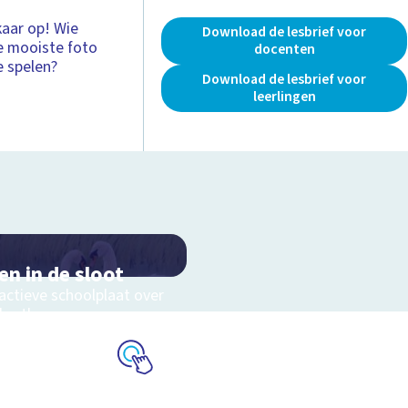
aar op! Wie
Download de lesbrief voor
e mooiste foto
docenten
e spelen?
Download de lesbrief voor
leerlingen
en in de sloot
actieve schoolplaat over
slootleven
Schoolplaat