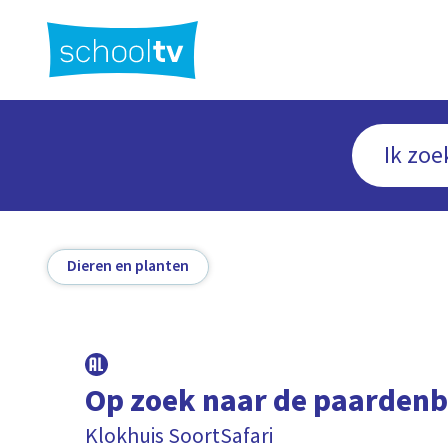
Ga
naar
hoofdinhoud
Dieren en planten
Op zoek naar de paarden
Klokhuis SoortSafari