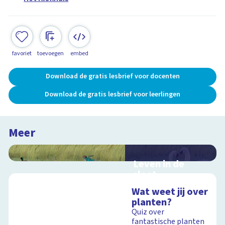
favoriet
toevoegen
embed
Download de gratis lesbrief voor docenten
Download de gratis lesbrief voor leerlingen
Meer
Leven in de
sloot
Interactieve
Wat weet jij over
schoolplaat over het
planten?
slootleven
Quiz over
fantastische planten