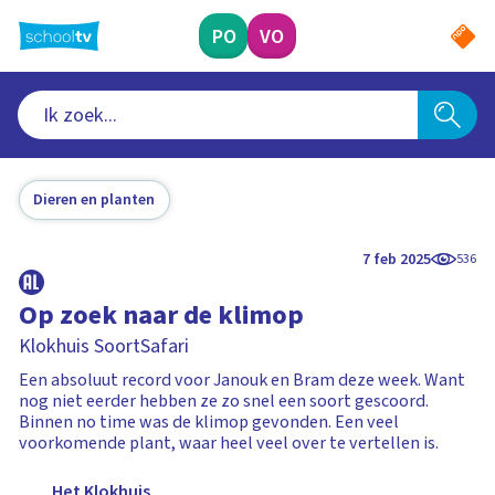
Ga
naar
PO
VO
hoofdinhoud
Dieren en planten
7 feb 2025
536
Op zoek naar de klimop
Klokhuis SoortSafari
Een absoluut record voor Janouk en Bram deze week. Want
nog niet eerder hebben ze zo snel een soort gescoord.
Binnen no time was de klimop gevonden. Een veel
voorkomende plant, waar heel veel over te vertellen is.
Het Klokhuis