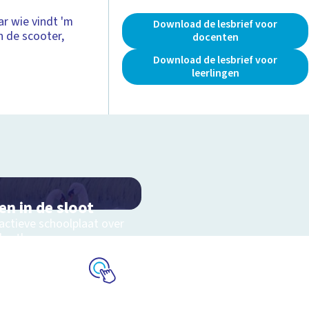
r wie vindt 'm
Download de lesbrief voor
n de scooter,
docenten
Download de lesbrief voor
leerlingen
en in de sloot
actieve schoolplaat over
slootleven
Schoolplaat