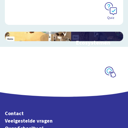
Schoolplaat
Quiz
Ecosystemen
Interactieve
schoolplaat over de
Veluwe
Schoolplaat
Contact
Veelgestelde vragen