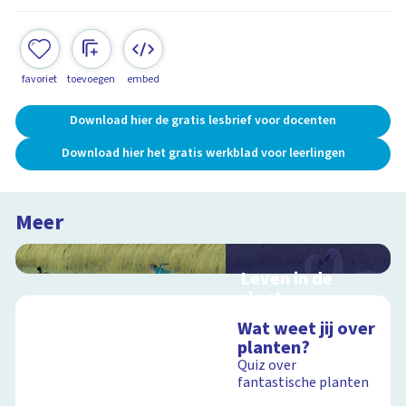
favoriet
toevoegen
embed
Download hier de gratis lesbrief voor docenten
Download hier het gratis werkblad voor leerlingen
Meer
Leven in de
sloot
Interactieve
Wat weet jij over
schoolplaat over het
planten?
slootleven
Quiz over
fantastische planten