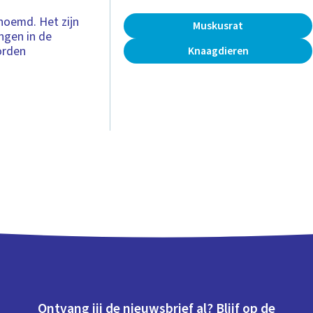
noemd. Het zijn
Muskusrat
ngen in de
orden
Knaagdieren
Ontvang jij de nieuwsbrief al? Blijf op de