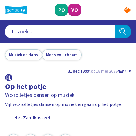
Ga
naar
PO
VO
hoofdinhoud
Muziek en dans
Mens en lichaam
31 dec 1999
tot 18 mei 2033
3.1k
Op het potje
Wc-rolletjes dansen op muziek
Vijf wc-rolletjes dansen op muziek en gaan op het potje.
Het Zandkasteel