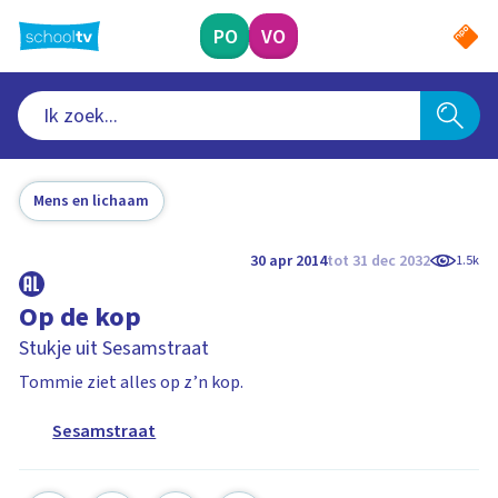
Ga
naar
PO
VO
hoofdinhoud
Mens en lichaam
30 apr 2014
tot 31 dec 2032
1.5k
Op de kop
Stukje uit Sesamstraat
Tommie ziet alles op z’n kop.
Sesamstraat