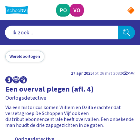
Ga
naar
PO
VO
hoofdinhoud
Wereldoorlogen
27 apr 2025
tot 26 mrt 2032
502
Een overval plegen (afl. 4)
Oorlogsdetective
Via een historicus komen Willem en Dzifa erachter dat
verzetsgroep De Schoppen Vijf ook een
distributiebonnencentrale heeft overvallen. Een onbekende
man houdt de drie zappgezichten in de gaten.
Oorlogsdetective