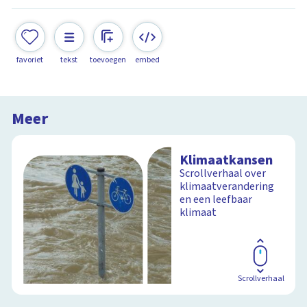
favoriet
tekst
toevoegen
embed
Meer
Klimaatkansen
Scrollverhaal over
klimaatverandering
en een leefbaar
klimaat
Scrollverhaal