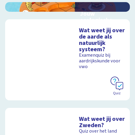
Jouw
ecologische
voetafdruk
Wat weet jij over
Ontdek hoe jouw
de aarde als
levensstijl invloed
natuurlijk
heeft op de aarde
systeem?
Examenquiz bij
aardrijkskunde voor
vwo
Schoolplaat
Quiz
Wat weet jij over
Zweden?
Quiz over het land