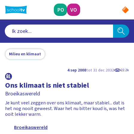
Ga
naar
PO
VO
hoofdinhoud
Milieu en klimaat
4 sep 2008
tot 31 dec 2032
22.2k
Ons klimaat is niet stabiel
Broeikaswereld
Je kunt veel zeggen over ons klimaat, maar stabiel... dat is
het nog nooit geweest. Waar het nu bitter koud is, was het
ooit lekker warm.
Broeikaswereld