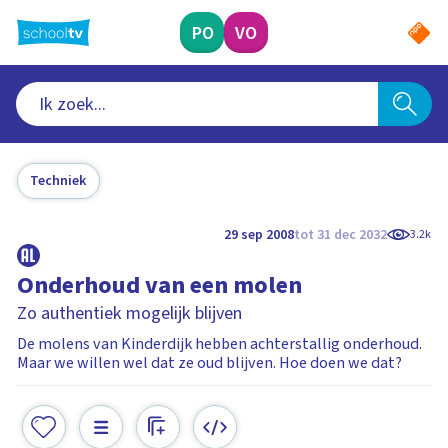
Ga
naar
PO
VO
hoofdinhoud
Techniek
29 sep 2008
tot 31 dec 2032
3.2k
Onderhoud van een molen
Zo authentiek mogelijk blijven
De molens van Kinderdijk hebben achterstallig onderhoud.
Maar we willen wel dat ze oud blijven. Hoe doen we dat?