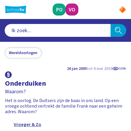
Ga
naar
PO
VO
hoofdinhoud
Wereldoorlogen
26 jan 2005
tot 8 mei 2033
169k
Onderduiken
Waarom?
Het is oorlog. De Duitsers zijn de baas in ons land. Op een
vroege ochtend vertrekt de familie Frank naar een geheim
adres. Waarom?
Vroeger & Zo