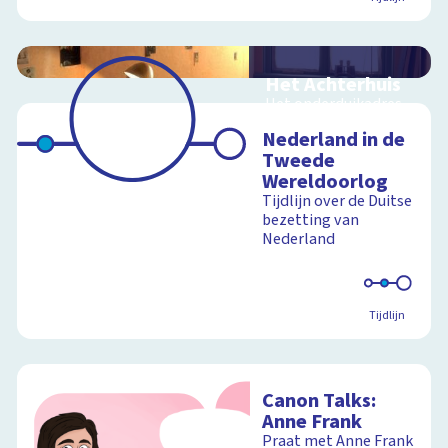
Het Achterhuis
Het onderduikadres
van Anne Frank in 360
Nederland in de
graden
Tweede
Wereldoorlog
Tijdlijn over de Duitse
bezetting van
Schoolplaat
Nederland
Tijdlijn
Canon Talks:
Anne Frank
Praat met Anne Frank