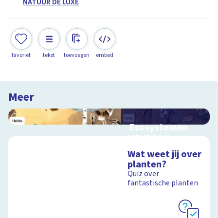
NATUUR DE LUXE
favoriet
tekst
toevoegen
embed
Meer
Ecosystemen
Interactieve
schoolplaat over de
Wat weet jij over
Veluwe
planten?
Quiz over
fantastische planten
Schoolplaat