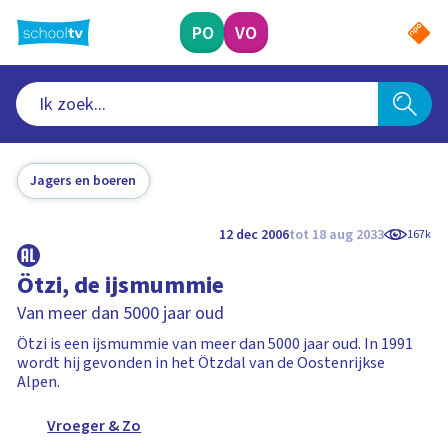
Ga
naar
PO
VO
hoofdinhoud
Jagers en boeren
12 dec 2006
tot 18 aug 2033
167k
Ötzi, de ijsmummie
Van meer dan 5000 jaar oud
Ötzi is een ijsmummie van meer dan 5000 jaar oud. In 1991
wordt hij gevonden in het Ötzdal van de Oostenrijkse
Alpen.
Vroeger & Zo