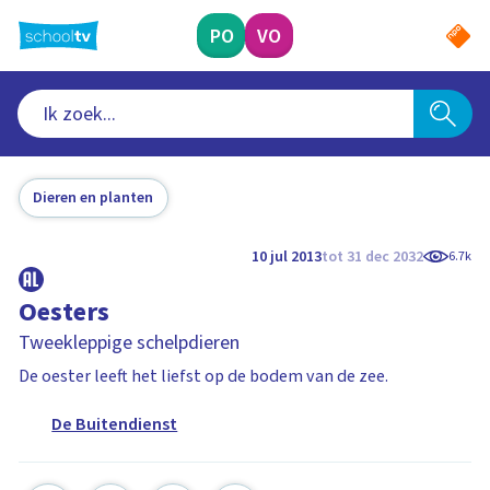
Ga
naar
PO
VO
hoofdinhoud
Dieren en planten
10 jul 2013
tot 31 dec 2032
6.7k
Oesters
Tweekleppige schelpdieren
De oester leeft het liefst op de bodem van de zee.
De Buitendienst