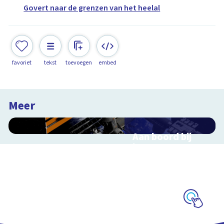
Govert naar de grenzen van het heelal
favoriet
tekst
toevoegen
embed
Meer
Aan boord bij
het ISS
Interactieve
schoolplaat over de
ruimtevaart
Schoolplaat