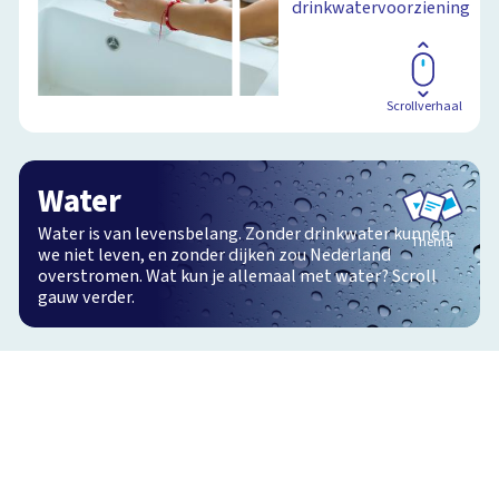
drinkwatervoorziening
Scrollverhaal
Water
Water is van levensbelang. Zonder drinkwater kunnen
Thema
we niet leven, en zonder dijken zou Nederland
overstromen. Wat kun je allemaal met water? Scroll
gauw verder.