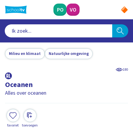
Ga
naar
PO
VO
hoofdinhoud
Milieu en klimaat
Natuurlijke omgeving
180
Oceanen
Alles over oceanen
favoriet
toevoegen