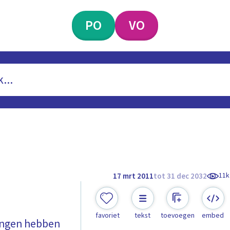
PO
VO
11k
17 mrt 2011
tot 31 dec 2032
favoriet
tekst
toevoegen
embed
ingen hebben