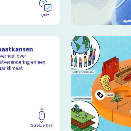
Quiz
maatkansen
lverhaal over
atverandering en een
aar klimaat
Scrollverhaal