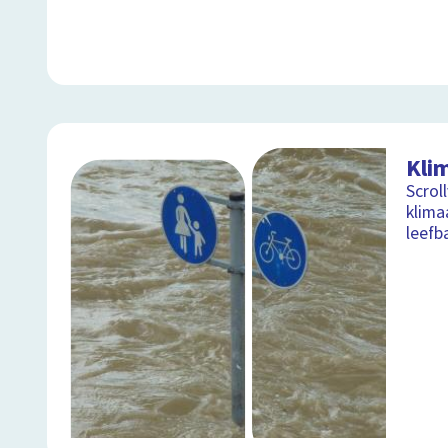
Kli
Scrol
klima
leefb