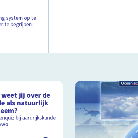
ng system op te
 te begrijpen.
weet jij over de
e als natuurlijk
teem?
nquiz bij aardrijkskunde
 vwo