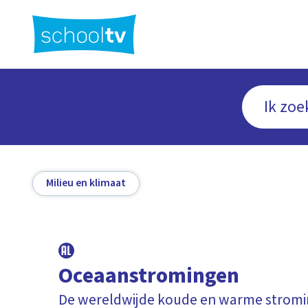
Ga
naar
hoofdinhoud
Milieu en klimaat
Oceaanstromingen
De wereldwijde koude en warme strom