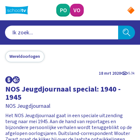
Ga
naar
PO
VO
hoofdinhoud
Wereldoorlogen
18 mrt 2020
5.3k
NOS Jeugdjournaal special: 1940 -
1945
NOS Jeugdjournaal
Het NOS Jeugdjournaal gaat in een speciale uitzending
terug naar mei 1945. Aan de hand van reportages en
bijzondere persoonlijke verhalen wordt teruggeblikt op de
afgelopen oorlogsjaren. Duitsland-correspondent Wouter
Zwart praat de kijker bij over de laatste ontwikkelingen,