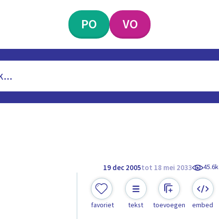
PO
VO
45.6k
19 dec 2005
tot 18 mei 2033
favoriet
tekst
toevoegen
embed