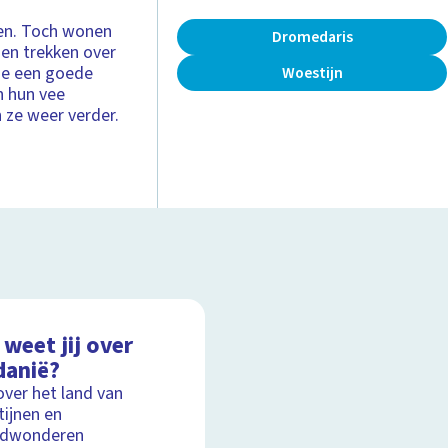
even. Toch wonen
Dromedaris
en trekken over
 ze een goede
Woestijn
n hun vee
n ze weer verder.
weet jij over
danië?
over het land van
ijnen en
ldwonderen