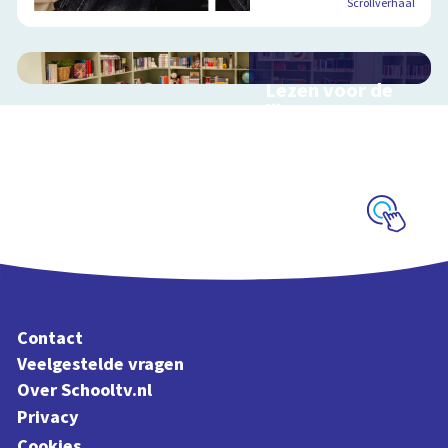
Scrollverhaal
Lezen voor de
lijst
Hulp bij het
uitzoeken van een
boek voor de leeslijst
Schoolplaat
Contact
Veelgestelde vragen
Over Schooltv.nl
Privacy
Cookies