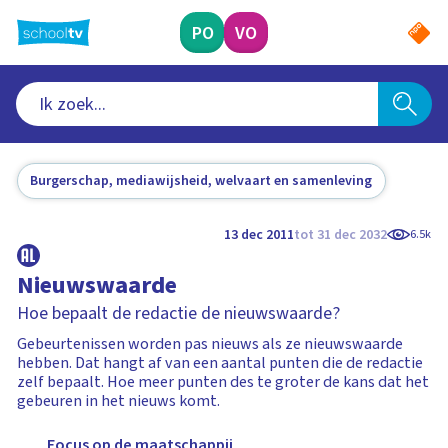
Ga
naar
PO
VO
hoofdinhoud
Burgerschap, mediawijsheid, welvaart en samenleving
13 dec 2011
tot 31 dec 2032
6.5k
Nieuwswaarde
Hoe bepaalt de redactie de nieuwswaarde?
Gebeurtenissen worden pas nieuws als ze nieuwswaarde
hebben. Dat hangt af van een aantal punten die de redactie
zelf bepaalt. Hoe meer punten des te groter de kans dat het
gebeuren in het nieuws komt.
Focus op de maatschappij