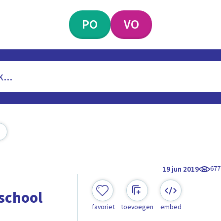
PO
VO
677
19 jun 2019
 school
favoriet
toevoegen
embed