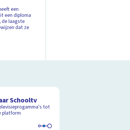
heeft een
oit een diploma
, de laagste
ewijzen dat ze
aar Schooltv
elevisieprogamma's tot
e platform