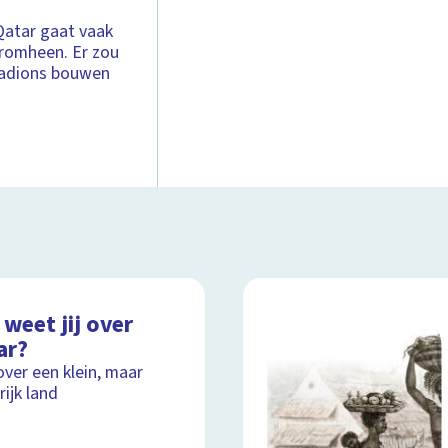
Qatar gaat vaak
 eromheen. Er zou
tadions bouwen
weet jij over
ar?
over een klein, maar
rijk land