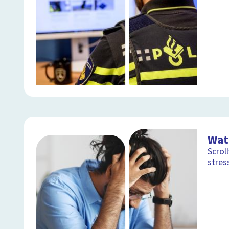
Wat
Scrol
stres