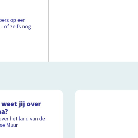
rpers op een
- of zelfs nog
weet jij over
na?
over het land van de
se Muur