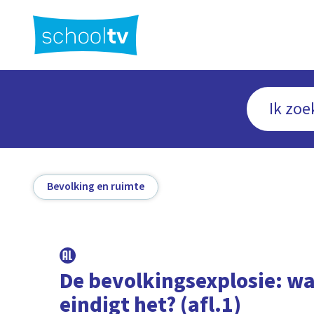
Ga
naar
hoofdinhoud
Bevolking en ruimte
De bevolkingsexplosie: w
eindigt het? (afl.1)