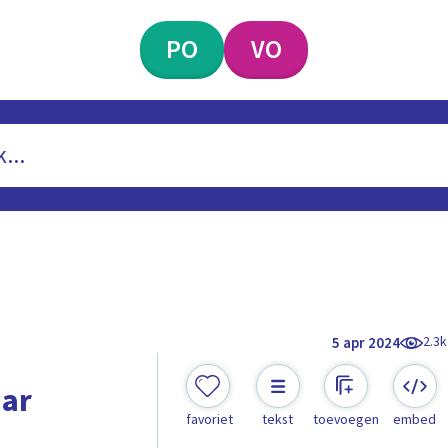
PO
VO
2.3k
5 apr 2024
aar
favoriet
tekst
toevoegen
embed