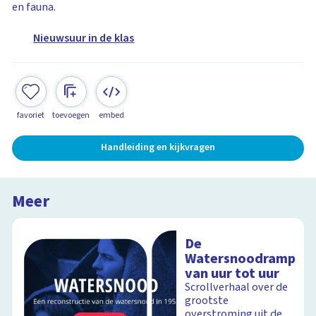
en fauna.
Nieuwsuur in de klas
favoriet
toevoegen
embed
Handleiding en kijkvragen
Meer
De
Watersnoodramp
van uur tot uur
Scrollverhaal over de
grootste
overstroming uit de