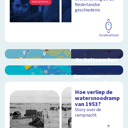
Nederlandse
geschiedenis
Scrollverhaal
De Deltawerken
Interactieve
schoolplaat over de
De
Deltawerken
watersnoodramp
van 1953
Hoe verliep de
Interactieve
watersnoodramp
Schoolplaat
schoolplaat over de
van 1953?
watersnoodramp
Story over de
rampnacht
Schoolplaat