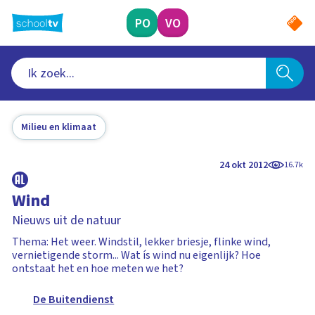
Ga
naar
PO
VO
hoofdinhoud
Milieu en klimaat
24 okt 2012
16.7k
Wind
Nieuws uit de natuur
Thema: Het weer. Windstil, lekker briesje, flinke wind,
vernietigende storm... Wat ís wind nu eigenlijk? Hoe
ontstaat het en hoe meten we het?
De Buitendienst