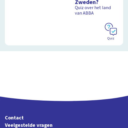
Zweden?
levensstijl invloed
Quiz over het land
heeft op de aarde
van ABBA
Schoolplaat
Quiz
Contact
Veelgestelde vragen