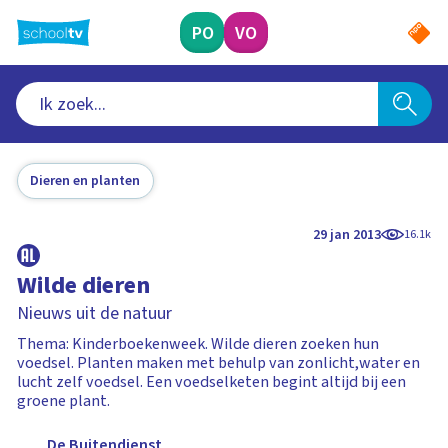
Ga
naar
PO
VO
hoofdinhoud
Dieren en planten
29 jan 2013
16.1k
Wilde dieren
Nieuws uit de natuur
Thema: Kinderboekenweek. Wilde dieren zoeken hun
voedsel. Planten maken met behulp van zonlicht,water en
lucht zelf voedsel. Een voedselketen begint altijd bij een
groene plant.
De Buitendienst