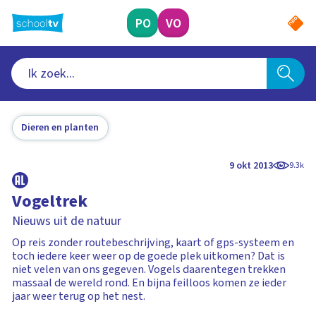
Ga
naar
PO
VO
hoofdinhoud
Dieren en planten
9 okt 2013
9.3k
Vogeltrek
Nieuws uit de natuur
Op reis zonder routebeschrijving, kaart of gps-systeem en
toch iedere keer weer op de goede plek uitkomen? Dat is
niet velen van ons gegeven. Vogels daarentegen trekken
massaal de wereld rond. En bijna feilloos komen ze ieder
jaar weer terug op het nest.