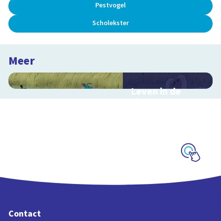
Pestvogel
Scholekster
Meer
Leven in de
sloot
Interactieve
schoolplaat over het
slootleven
Schoolplaat
Contact