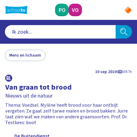
Ga
naar
PO
VO
hoofdinhoud
Mens en lichaam
10 sep 2010
28.7k
Van graan tot brood
Nieuws uit de natuur
Thema: Voedsel. Mylène heeft brood voor haar ontbijt
vergeten. Ze gaat zelf tarwe malen en brood bakken. Jurre
laat zien wat we maken van andere graansoorten. Prof. Dr.
Testkees: boot
De Buitendienst