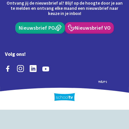
Ontvang jij de nieuwsbrief al? Blijf op de hoogte door je aan
te melden en ontvang elke maand een nieuwsbrief naar
keuze in je inbox!
Nieuwsbrief PO
Nieuwsbrief VO
Volg ons!
Extra's
Schooltv biedt meer
Quiz
Schoolplaat
Tijd