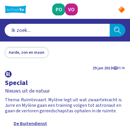
Ga
naar
PO
VO
hoofdinhoud
Aarde, zon en maan
29 jan 2013
5.9k
Special
Nieuws uit de natuur
Thema: Ruimtevaart. Mylène legt uit wat zwaartekracht is.
Jurre en Mylène gaan een training volgen tot astronaut en
gaan de verloren gereedschapstas ophalen in de ruimte.
De Buitendienst