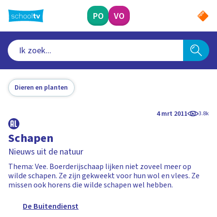
Ga
naar
PO
VO
hoofdinhoud
Dieren en planten
4 mrt 2011
3.8k
Schapen
Nieuws uit de natuur
Thema: Vee. Boerderijschaap lijken niet zoveel meer op
wilde schapen. Ze zijn gekweekt voor hun wol en vlees. Ze
missen ook horens die wilde schapen wel hebben.
De Buitendienst