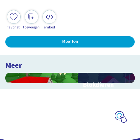
favoriet
toevoegen
embed
Moeflon
Meer
Blokdieren
Interactieve
schoolplaat van een
kinderboerderij
Schoolplaat