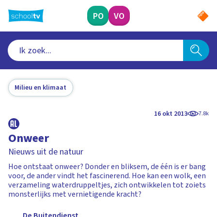
Ga
naar
PO
VO
hoofdinhoud
Milieu en klimaat
16 okt 2013
7.8k
Onweer
Nieuws uit de natuur
Hoe ontstaat onweer? Donder en bliksem, de één is er bang
voor, de ander vindt het fascinerend. Hoe kan een wolk, een
verzameling waterdruppeltjes, zich ontwikkelen tot zoiets
monsterlijks met vernietigende kracht?
De Buitendienst