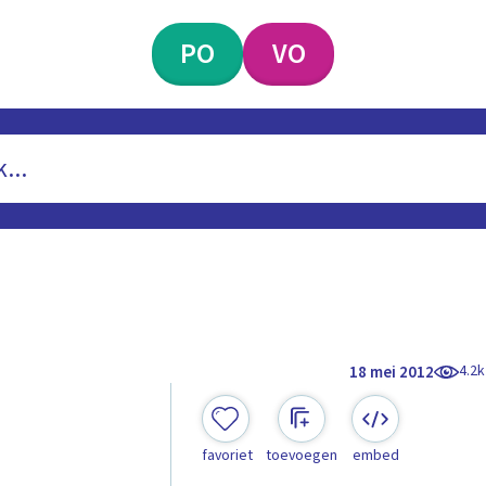
PO
VO
4.2k
18 mei 2012
favoriet
toevoegen
embed