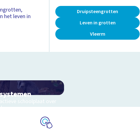
engrotten,
Druipsteengrotten
 het leven in
Leven in grotten
Vleerm
osystemen
actieve schoolplaat over
eluwe
Schoolplaat