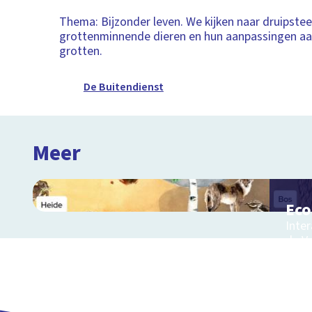
Thema: Bijzonder leven. We kijken naar druipste
grottenminnende dieren en hun aanpassingen aan
grotten.
De Buitendienst
Meer
Ec
Inter
de V