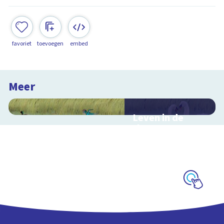
favoriet
toevoegen
embed
Meer
Leven in de
sloot
Interactieve
schoolplaat over het
slootleven
Schoolplaat