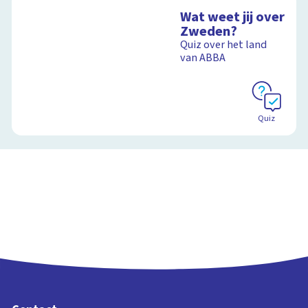
voetafdruk
aarde
Wat weet jij over
Ontdek hoe jouw
Zweden?
levensstijl invloed
Quiz over het land
heeft op de aarde
van ABBA
Schoolplaat
Schoolplaat
Quiz