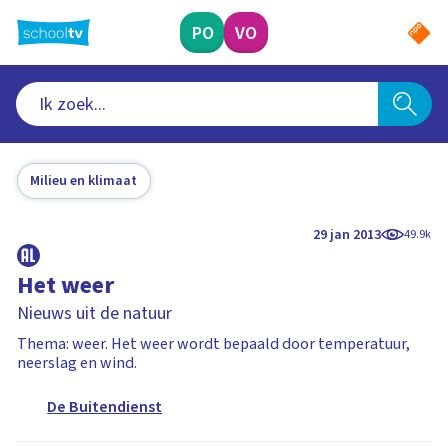
Ga
naar
PO
VO
hoofdinhoud
Milieu en klimaat
29 jan 2013
49.9k
Het weer
Nieuws uit de natuur
Thema: weer. Het weer wordt bepaald door temperatuur,
neerslag en wind.
De Buitendienst