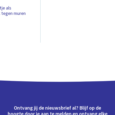
tje als
jk tegen muren
Ontvang jij de nieuwsbrief al? Blijf op de
hoogte door je aan te melden en ontvang elke