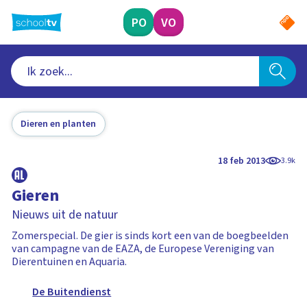
Ga
naar
PO
VO
hoofdinhoud
Dieren en planten
18 feb 2013
3.9k
Gieren
Nieuws uit de natuur
Zomerspecial. De gier is sinds kort een van de boegbeelden
van campagne van de EAZA, de Europese Vereniging van
Dierentuinen en Aquaria.
De Buitendienst