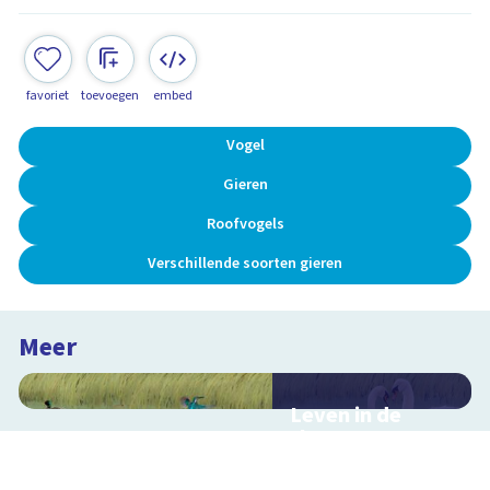
favoriet
toevoegen
embed
Vogel
Gieren
Roofvogels
Verschillende soorten gieren
Meer
Leven in de
sloot
Interactieve
schoolplaat over het