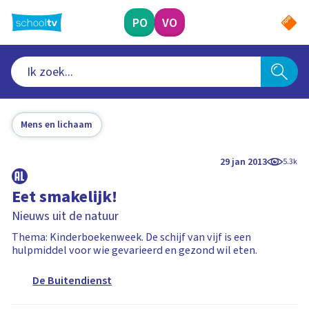
Ga
naar
PO
VO
hoofdinhoud
Mens en lichaam
29 jan 2013
5.3k
Eet smakelijk!
Nieuws uit de natuur
Thema: Kinderboekenweek. De schijf van vijf is een
hulpmiddel voor wie gevarieerd en gezond wil eten.
De Buitendienst